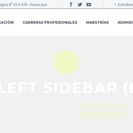
egua Nº 474-478 - Huancayo
Estudia
GACIÓN
CARRERAS PROFESIONALES
MAESTRÍAS
ADMISI
LEFT SIDEBAR 
Home
About Us (Demo)
With Left Sidebar (Demo)