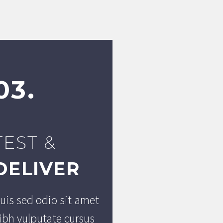
03.
TEST &
DELIVER
uis sed odio sit amet
ibh vulputate cursus