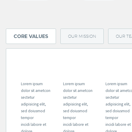
CORE VALUES
OUR MISSION
OUR T
Lorem ipsum
Lorem ipsum
Lorem ipsum
dolor sit ametcon
dolor sit ametcon
dolor sit ametc
sectetur
sectetur
sectetur
adipisicing elit,
adipisicing elit,
adipisicing elit,
sed doiusmod
sed doiusmod
sed doiusmod
tempor
tempor
tempor
incidi labore et
incidi labore et
incidi labore et
dolore
dolore
dolore