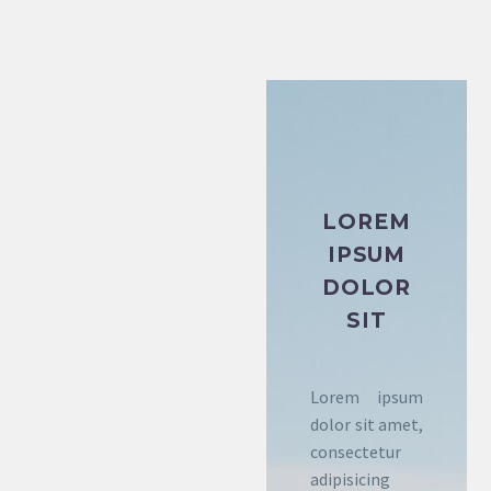
LOREM
IPSUM
DOLOR
SIT
Lorem ipsum
dolor sit amet,
consectetur
adipisicing