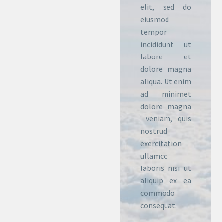
elit, sed do
eiusmod
tempor
incididunt ut
labore et
dolore magna
aliqua. Ut enim
ad minimet
dolore magna
veniam, quis
nostrud
exercitation
ullamco
laboris nisi ut
aliquip ex ea
commodo
consequat.