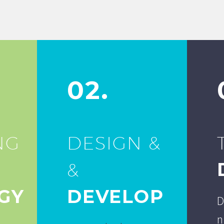
02.
NG
DESIGN &
&
GY
DEVELOP
D
n