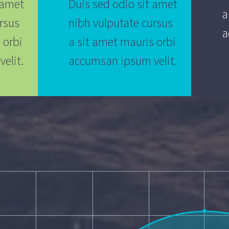
 amet
Duis sed odio sit amet
a
rsus
nibh vulputate cursus
a
 orbi
a sit amet mauris orbi
elit.
accumsan ipsum velit.