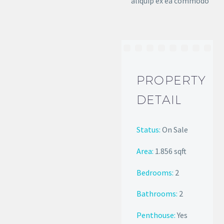
aliquip ex ea commodo
PROPERTY
DETAIL
Status:
On Sale
Area:
1.856 sqft
Bedrooms:
2
Bathrooms
:
2
Penthouse:
Yes