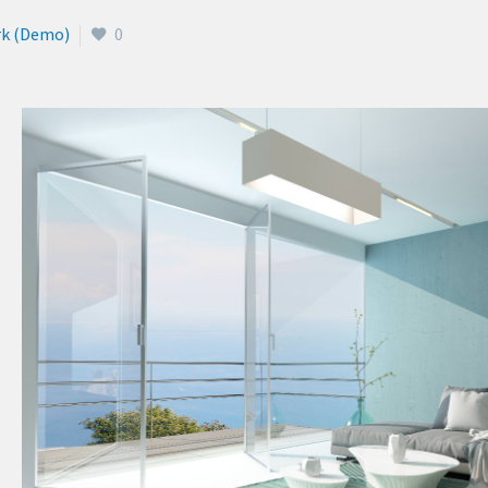
rk (Demo)
0