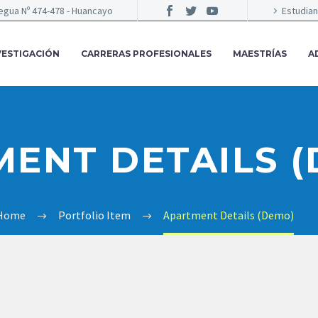
egua Nº 474-478 - Huancayo
Estudia
VESTIGACIÓN
CARRERAS PROFESIONALES
MAESTRÍAS
A
ENT DETAILS 
Home
Portfolio Item
Apartment Details (Demo)