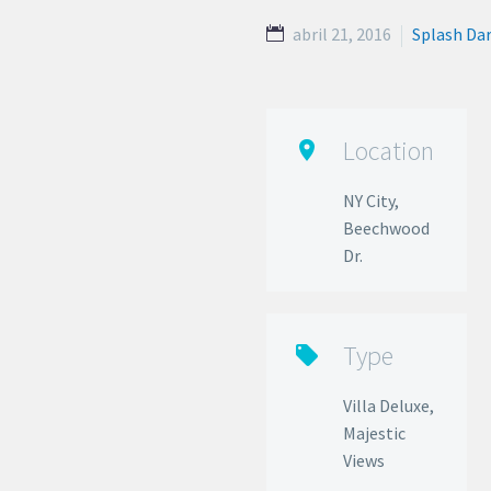
abril 21, 2016
Splash Da
Location

NY City,
Beechwood
Dr.
Type

Villa Deluxe,
Majestic
Views