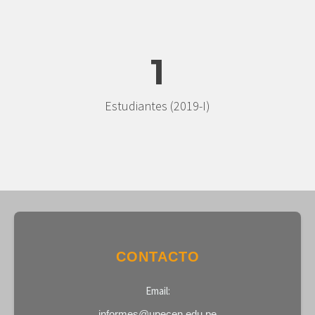
1
Estudiantes (2019-I)
grandpashabet
jestbahis
holiganbet
arzbet
CONTACTO
abifilm
Sex
Email:
Geschichten
informes@upecen.edu.pe