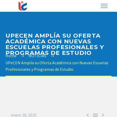
UPECEN AMPLÍA SU OFERTA
ACADÉMICA CON NUEVAS
ESCUELAS PROFESIONALES Y
PROGRAMAS DE ESTUDIO
Home
NOTICIAS
UPeCEN Amplía su Oferta Académica con Nuevas Escuelas
Profesionales y Programas de Estudio



enero 30, 2025