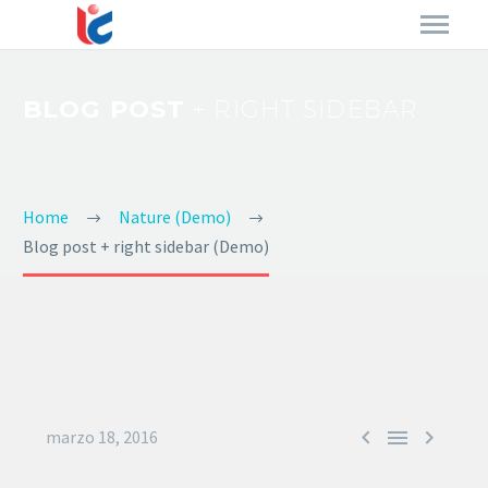
BLOG POST
+ RIGHT SIDEBAR
Home
Nature (Demo)
Blog post + right sidebar (Demo)



marzo 18, 2016