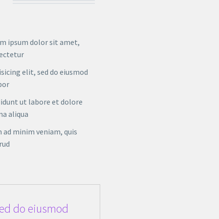
m ipsum dolor sit amet,
ectetur
isicing elit, sed do eiusmod
por
didunt ut labore et dolore
a aliqua
 ad minim veniam, quis
rud
 sed do eiusmod