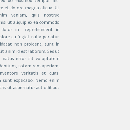
, sed do eiusmod tempor inci
re et dolore magna aliqua. Ut
im veniam, quis nostrud
 nisi ut aliquip ex ea commodo
e dolor in reprehenderit in
olore eu fugiat nulla pariatur.
idatat non proident, sunt in
lit anim id est laborum. Sed ut
e natus error sit voluptatem
dantium, totam rem aperiam,
nventore veritatis et quasi
ta sunt explicabo. Nemo enim
as sit aspernatur aut odit aut