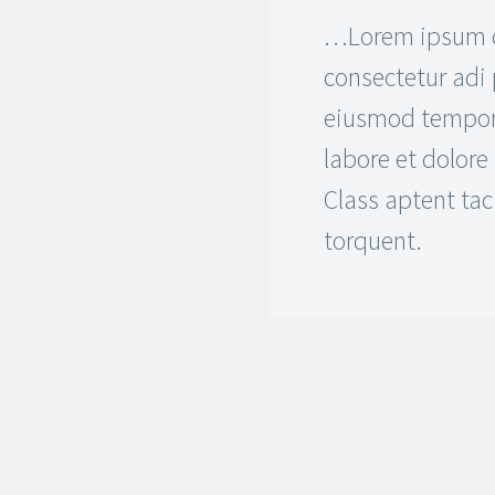
…Lorem ipsum d
consectetur adi 
eiusmod tempor 
labore et dolor
Class aptent taci
torquent.