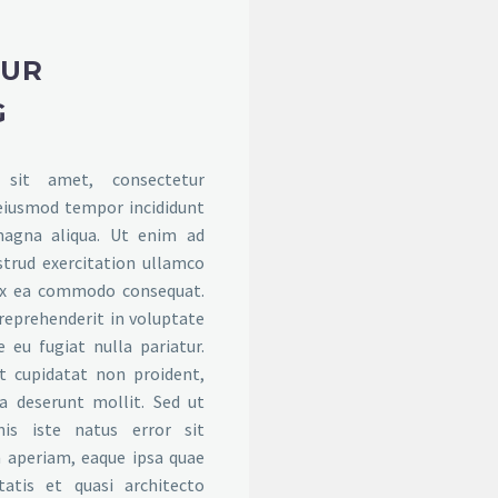
TUR
G
sit amet, consectetur
o eiusmod tempor incididunt
magna aliqua. Ut enim ad
trud exercitation ullamco
p ex ea commodo consequat.
 reprehenderit in voluptate
e eu fugiat nulla pariatur.
t cupidatat non proident,
ia deserunt mollit. Sed ut
nis iste natus error sit
aperiam, eaque ipsa quae
tatis et quasi architecto