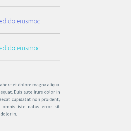
 sed do eiusmod
 sed do eiusmod
labore et dolore magna aliqua.
quat. Duis aute irure dolor in
caecat cupidatat non proident,
e omnis iste natus error sit
dolor in.