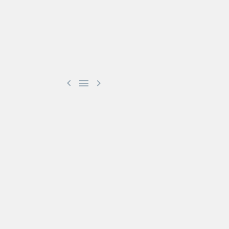


