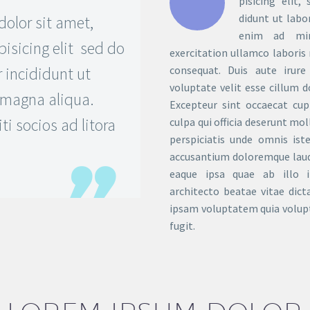
pisicing elit
didunt ut labo
olor sit amet,
enim ad min
pisicing elit sed do
exercitation ullamco laboris
incididunt ut
consequat. Duis aute irur
voluptate velit esse cillum d
e magna aliqua.
Excepteur sint occaecat cup
ti socios ad litora
culpa qui officia deserunt mol
perspiciatis unde omnis ist
accusantium doloremque lau
eaque ipsa quae ab illo i
architecto beatae vitae dic
ipsam voluptatem quia volupt
fugit.