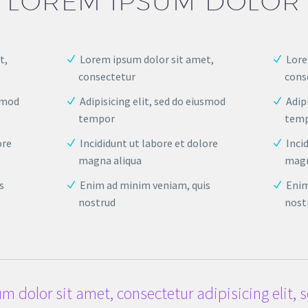
LOREM IPSUM DOLOR
t,
Lorem ipsum dolor sit amet,
Lore
consectetur
cons
usmod
Adipisicing elit, sed do eiusmod
Adip
tempor
tem
ore
Incididunt ut labore et dolore
Inci
magna aliqua
magn
s
Enim ad minim veniam, quis
Enim
nostrud
nost
m dolor sit amet, consectetur adipisicing elit,