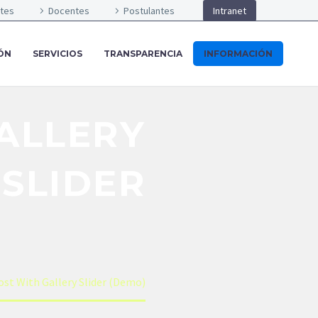
ntes
Docentes
Postulantes
Intranet
ÓN
SERVICIOS
TRANSPARENCIA
INFORMACIÓN
ALLERY
SLIDER
ost With Gallery Slider (Demo)