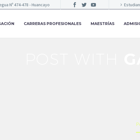
egua Nº 474-478 - Huancayo
Estudia
GACIÓN
CARRERAS PROFESIONALES
MAESTRÍAS
ADMISI
POST WITH
G
Home
Web (Demo)
P