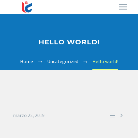
HELLO WORLD!
Home
Uncategorized
Hello world!


marzo 22, 2019